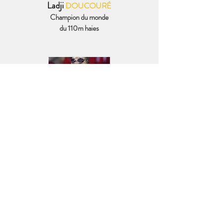
Ladji
DOUCOURÉ
Champion du monde
du 110m haies
Frédérick
BOUSQUET
Vice-champion
Olympique de natation